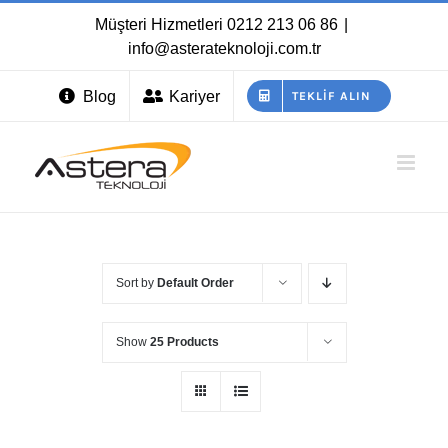
Skip
Müşteri Hizmetleri
0212 213 06 86
|
to
info@asterateknoloji.com.tr
content
Blog
Kariyer
TEKLIF ALIN
Sort by
Default Order
Show
25 Products