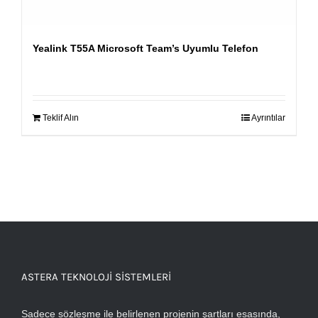
Yealink T55A Microsoft Team’s Uyumlu Telefon
Teklif Alın
Ayrıntılar
ASTERA TEKNOLOJI SISTEMLERI
Sadece sözleşme ile belirlenen projenin şartları esasında,