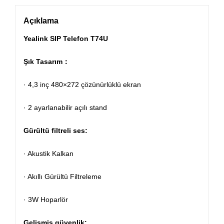
Açıklama
Yealink SIP Telefon T74U
Şık Tasarım：
· 4,3 inç 480×272 çözünürlüklü ekran
· 2 ayarlanabilir açılı stand
Gürültü filtreli ses:
· Akustik Kalkan
· Akıllı Gürültü Filtreleme
· 3W Hoparlör
Gelişmiş güvenlik: