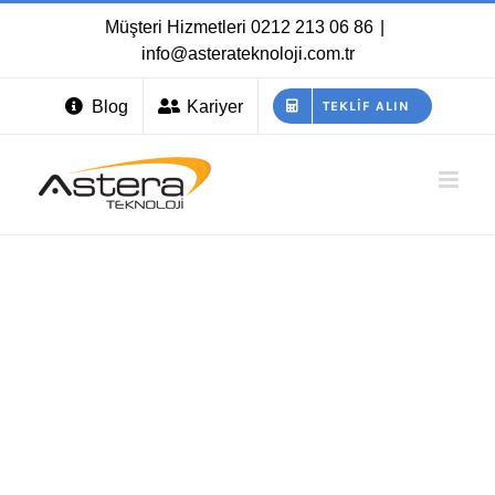
Skip
Müşteri Hizmetleri
0212 213 06 86
|
to
info@asterateknoloji.com.tr
content
Blog
Kariyer
TEKLIF ALIN