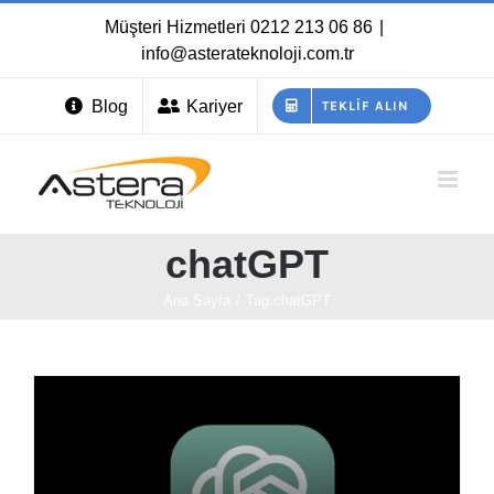
Skip
Müşteri Hizmetleri
0212 213 06 86
|
to
info@asterateknoloji.com.tr
content
Blog
Kariyer
TEKLIF ALIN
chatGPT
Ana Sayfa
/
Tag:
chatGPT